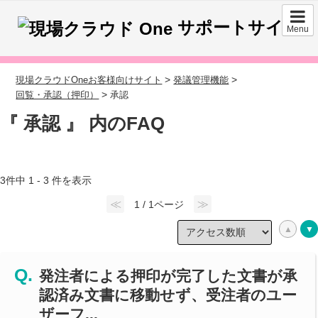
サポートサイト
Menu
>
>
現場クラウドOneお客様向けサイト
発議管理機能
>
回覧・承認（押印）
承認
『 承認 』 内のFAQ
3件中 1 - 3 件を表示
≪
≫
1 / 1ページ
発注者による押印が完了した文書が承
認済み文書に移動せず、受注者のユー
ザーフ...