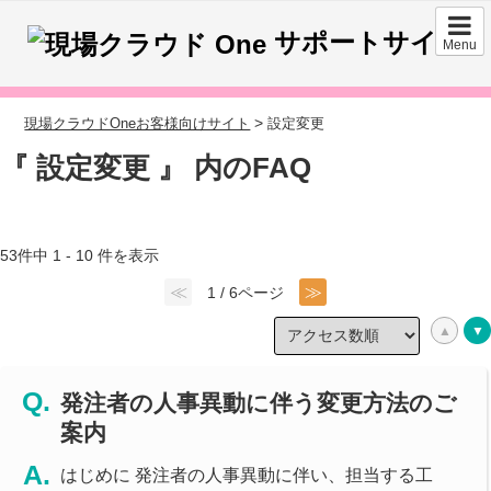
サポートサイト
Menu
>
現場クラウドOneお客様向けサイト
設定変更
『 設定変更 』 内のFAQ
53件中 1 - 10 件を表示
≪
≫
1 / 6ページ
発注者の人事異動に伴う変更方法のご
案内
はじめに 発注者の人事異動に伴い、担当する工