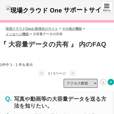
サポートサイト
Menu
>
>
現場クラウドOneお客様向けサイト
その他の機能
>
メッセージ機能
大容量データの共有
『 大容量データの共有 』 内のFAQ
1件中 1 - 1 件を表示
≪
≫
1 / 1ページ
写真や動画等の大容量データを送る方
法を知りたい。