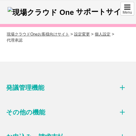
サポートサイト
Menu
>
>
>
現場クラウドOneお客様向けサイト
設定変更
個人設定
代理承認
発議管理機能
その他の機能