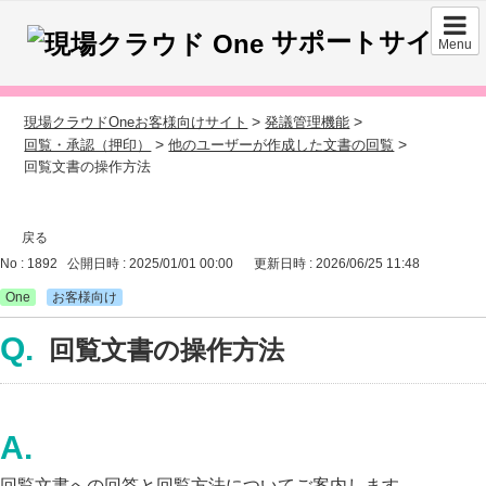
サポートサイト
Menu
>
>
現場クラウドOneお客様向けサイト
発議管理機能
>
>
回覧・承認（押印）
他のユーザーが作成した文書の回覧
回覧文書の操作方法
戻る
No : 1892
公開日時 : 2025/01/01 00:00
更新日時 : 2026/06/25 11:48
One
お客様向け
回覧文書の操作方法
回覧文書への回答と回覧方法についてご案内します。