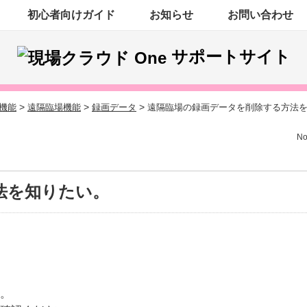
初心者向けガイド
お知らせ
お問い合わせ
サポートサイト
>
>
>
機能
遠隔臨場機能
録画データ
遠隔臨場の録画データを削除する方法
No
法を知りたい。
。