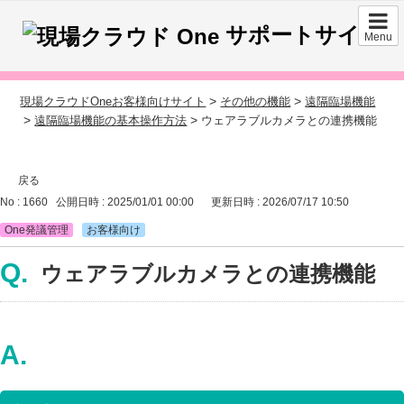
サポートサイト
Menu
>
>
現場クラウドOneお客様向けサイト
その他の機能
遠隔臨場機能
>
>
遠隔臨場機能の基本操作方法
ウェアラブルカメラとの連携機能
戻る
No : 1660
公開日時 : 2025/01/01 00:00
更新日時 : 2026/07/17 10:50
One発議管理
お客様向け
ウェアラブルカメラとの連携機能